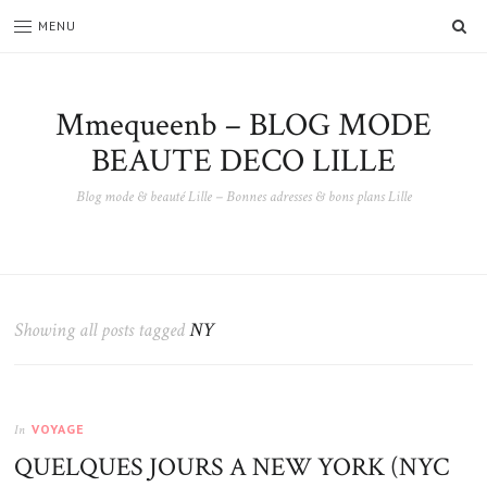
SE
MENU
Mmequeenb – BLOG MODE
BEAUTE DECO LILLE
Blog mode & beauté Lille – Bonnes adresses & bons plans Lille
Showing all posts tagged
NY
VOYAGE
In
QUELQUES JOURS A NEW YORK (NYC