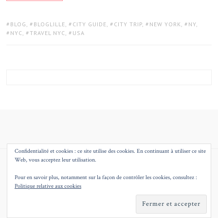
TAGS:
BLOG
,
BLOGLILLE
,
CITY GUIDE
,
CITY TRIP
,
NEW YORK
,
NY
,
NYC
,
TRAVEL NYC
,
USA
Confidentialité et cookies : ce site utilise des cookies. En continuant à utiliser ce site
Web, vous acceptez leur utilisation.
© 2026
MMEQUEENB – BLOG MODE BEAUTE DECO LILLE
THEME BY
JUSTGOODTHEMES.COM
.
Pour en savoir plus, notamment sur la façon de contrôler les cookies, consultez :
Politique relative aux cookies
BACK
TO