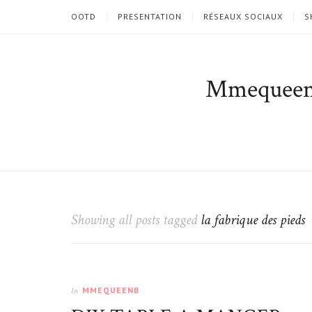
OOTD
PRESENTATION
RÉSEAUX SOCIAUX
S
Mmequee
Showing all posts tagged
la fabrique des pieds
MMEQUEENB
In