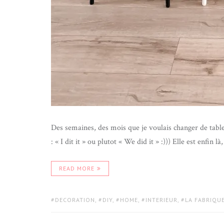
Des semaines, des mois que je voulais changer de table
: « I dit it » ou plutot « We did it » :))) Elle est enfin 
READ MORE
TAGS:
DECORATION
,
DIY
,
HOME
,
INTERIEUR
,
LA FABRIQUE