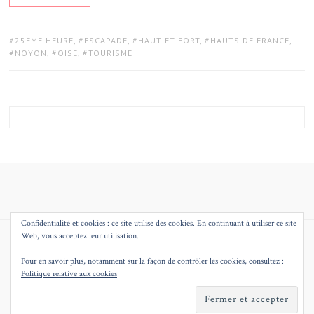
TAGS:
25EME HEURE
,
ESCAPADE
,
HAUT ET FORT
,
HAUTS DE FRANCE
,
NOYON
,
OISE
,
TOURISME
Confidentialité et cookies : ce site utilise des cookies. En continuant à utiliser ce site
Web, vous acceptez leur utilisation.
© 2026
MMEQUEENB – BLOG MODE BEAUTE DECO LILLE
THEME BY
JUSTGOODTHEMES.COM
.
Pour en savoir plus, notamment sur la façon de contrôler les cookies, consultez :
Politique relative aux cookies
BACK