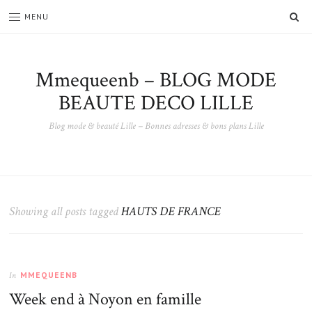
SE
MENU
Mmequeenb – BLOG MODE
BEAUTE DECO LILLE
Blog mode & beauté Lille – Bonnes adresses & bons plans Lille
Showing all posts tagged
HAUTS DE FRANCE
MMEQUEENB
In
Week end à Noyon en famille