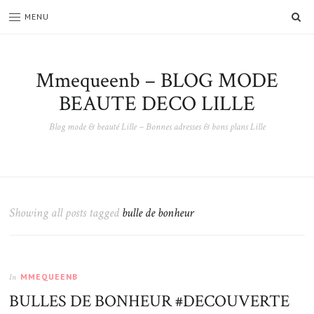
SE
MENU
Mmequeenb – BLOG MODE
BEAUTE DECO LILLE
Blog mode & beauté Lille – Bonnes adresses & bons plans Lille
Showing all posts tagged
bulle de bonheur
MMEQUEENB
In
BULLES DE BONHEUR #DECOUVERTE