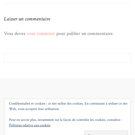
Laisser un commentaire
Vous devez
vous connecter
pour publier un commentaire.
Confidentialité et cookies : ce site utilise des cookies. En continuant à utiliser ce site
Web, vous acceptez leur utilisation.
© 2026
MMEQUEENB – BLOG MODE BEAUTE DECO LILLE
THEME BY
JUSTGOODTHEMES.COM
.
Pour en savoir plus, notamment sur la façon de contrôler les cookies, consultez :
Politique relative aux cookies
BACK