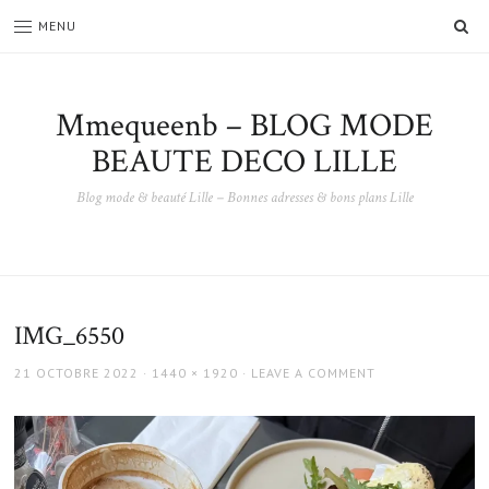
SE
MENU
Mmequeenb – BLOG MODE
BEAUTE DECO LILLE
Blog mode & beauté Lille – Bonnes adresses & bons plans Lille
IMG_6550
POSTED
FULL
21 OCTOBRE 2022
1440 × 1920
LEAVE A COMMENT
ON
SIZE