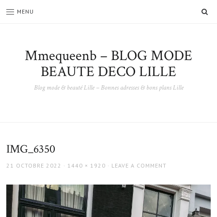
SE
MENU
Mmequeenb – BLOG MODE
BEAUTE DECO LILLE
Blog mode & beauté Lille – Bonnes adresses & bons plans Lille
IMG_6350
POSTED
FULL
21 OCTOBRE 2022
1440 × 1920
LEAVE A COMMENT
ON
SIZE