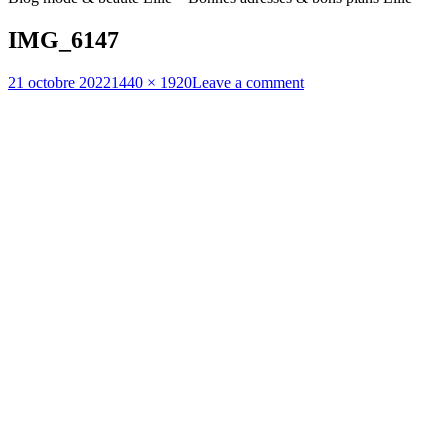
IMG_6147
Posted
Full
21 octobre 2022
1440 × 1920
Leave a comment
on
size