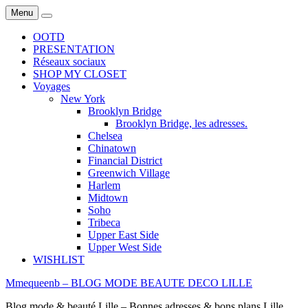
Menu
Search
OOTD
PRESENTATION
Réseaux sociaux
SHOP MY CLOSET
Voyages
New York
Brooklyn Bridge
Brooklyn Bridge, les adresses.
Chelsea
Chinatown
Financial District
Greenwich Village
Harlem
Midtown
Soho
Tribeca
Upper East Side
Upper West Side
WISHLIST
Mmequeenb – BLOG MODE BEAUTE DECO LILLE
Blog mode & beauté Lille – Bonnes adresses & bons plans Lille