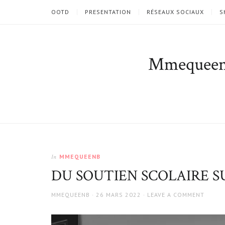
OOTD
PRESENTATION
RÉSEAUX SOCIAUX
S
Mmequee
MMEQUEENB
In
DU SOUTIEN SCOLAIRE 
AUTHOR
POSTED
MMEQUEENB
26 MARS 2022
LEAVE A COMMENT
ON