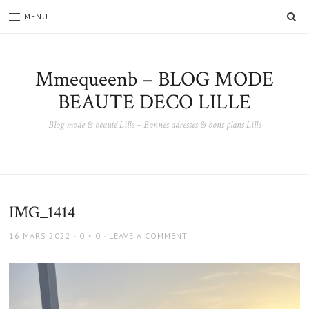
SE
MENU
Mmequeenb – BLOG MODE
BEAUTE DECO LILLE
Blog mode & beauté Lille – Bonnes adresses & bons plans Lille
IMG_1414
POSTED
FULL
16 MARS 2022
0 × 0
LEAVE A COMMENT
ON
SIZE