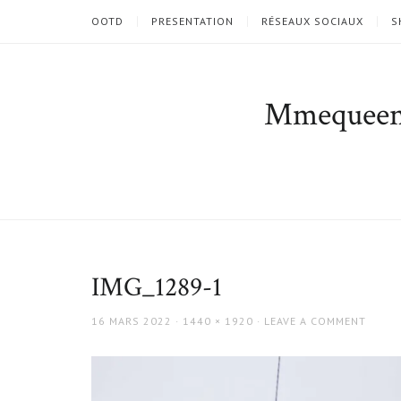
OOTD
PRESENTATION
RÉSEAUX SOCIAUX
S
Mmequee
IMG_1289-1
POSTED
FULL
16 MARS 2022
1440 × 1920
LEAVE A COMMENT
ON
SIZE