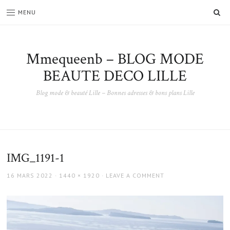
SE
MENU
Mmequeenb – BLOG MODE
BEAUTE DECO LILLE
Blog mode & beauté Lille – Bonnes adresses & bons plans Lille
IMG_1191-1
POSTED
FULL
16 MARS 2022
1440 × 1920
LEAVE A COMMENT
ON
SIZE