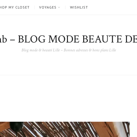
HOP MY CLOSET
VOYAGES
WISHLIST
nb – BLOG MODE BEAUTE DE
Blog mode & beauté Lille – Bonnes adresses & bons plans Lille