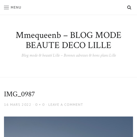
SE
MENU
Mmequeenb – BLOG MODE
BEAUTE DECO LILLE
Blog mode & beauté Lille – Bonnes adresses & bons plans Lille
IMG_0987
POSTED
FULL
16 MARS 2022
0 × 0
LEAVE A COMMENT
ON
SIZE