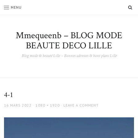
SE
MENU
Mmequeenb – BLOG MODE
BEAUTE DECO LILLE
Blog mode & beauté Lille – Bonnes adresses & bons plans Lille
4-1
POSTED
FULL
16 MARS 2022
1080 × 1920
LEAVE A COMMENT
ON
SIZE