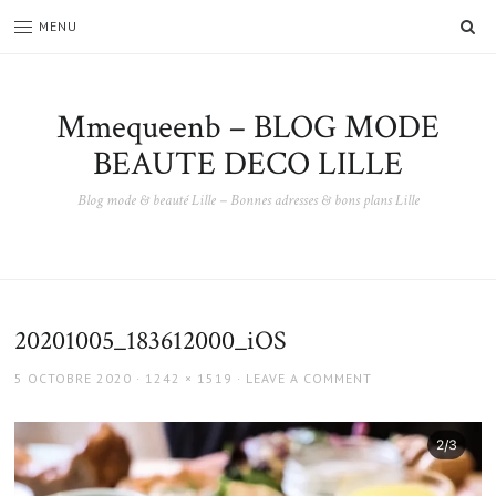
SE
MENU
Mmequeenb – BLOG MODE
BEAUTE DECO LILLE
Blog mode & beauté Lille – Bonnes adresses & bons plans Lille
20201005_183612000_iOS
POSTED
FULL
5 OCTOBRE 2020
1242 × 1519
LEAVE A COMMENT
ON
SIZE