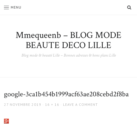
SE
MENU
Mmequeenb – BLOG MODE
BEAUTE DECO LILLE
Blog mode & beauté Lille – Bonnes adresses & bons plans Lille
google-3ca1b454b1999acf63ae208cebd2f8ba
POSTED
FULL
27 NOVEMBRE 2019
16 × 16
LEAVE A COMMENT
ON
SIZE