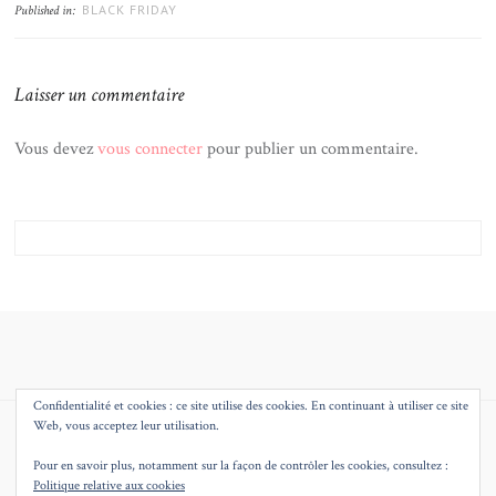
BLACK FRIDAY
Published in:
Laisser un commentaire
Vous devez
vous connecter
pour publier un commentaire.
Confidentialité et cookies : ce site utilise des cookies. En continuant à utiliser ce site
Web, vous acceptez leur utilisation.
© 2026
MMEQUEENB – BLOG MODE BEAUTE DECO LILLE
THEME BY
JUSTGOODTHEMES.COM
.
Pour en savoir plus, notamment sur la façon de contrôler les cookies, consultez :
Politique relative aux cookies