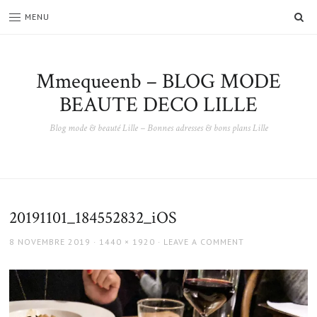
SE
MENU
Mmequeenb – BLOG MODE
BEAUTE DECO LILLE
Blog mode & beauté Lille – Bonnes adresses & bons plans Lille
20191101_184552832_iOS
POSTED
FULL
8 NOVEMBRE 2019
1440 × 1920
LEAVE A COMMENT
ON
SIZE