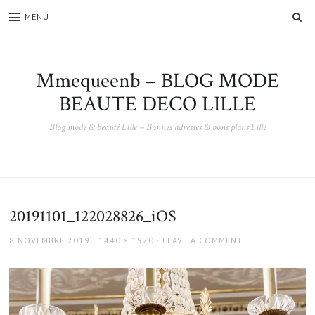
SE
MENU
Mmequeenb – BLOG MODE
BEAUTE DECO LILLE
Blog mode & beauté Lille – Bonnes adresses & bons plans Lille
20191101_122028826_iOS
POSTED
FULL
8 NOVEMBRE 2019
1440 × 1920
LEAVE A COMMENT
ON
SIZE