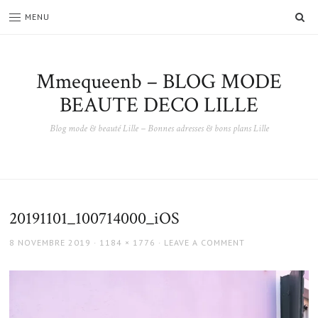
SE
MENU
Mmequeenb – BLOG MODE
BEAUTE DECO LILLE
Blog mode & beauté Lille – Bonnes adresses & bons plans Lille
20191101_100714000_iOS
POSTED
FULL
8 NOVEMBRE 2019
1184 × 1776
LEAVE A COMMENT
ON
SIZE