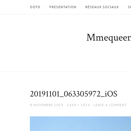
OOTD
PRESENTATION
RÉSEAUX SOCIAUX
S
Mmequee
20191101_063305972_iOS
POSTED
FULL
8 NOVEMBRE 2019
1440 × 1920
LEAVE A COMMENT
ON
SIZE