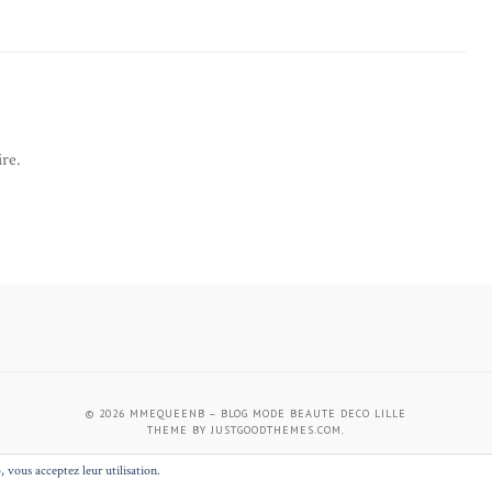
re.
© 2026
MMEQUEENB – BLOG MODE BEAUTE DECO LILLE
THEME BY
JUSTGOODTHEMES.COM
.
, vous acceptez leur utilisation.
BACK