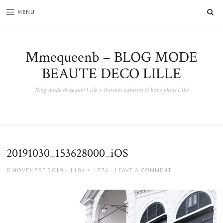
SE
MENU
Mmequeenb – BLOG MODE
BEAUTE DECO LILLE
Blog mode & beauté Lille – Bonnes adresses & bons plans Lille
20191030_153628000_iOS
POSTED
FULL
8 NOVEMBRE 2019
1184 × 1776
LEAVE A COMMENT
ON
SIZE