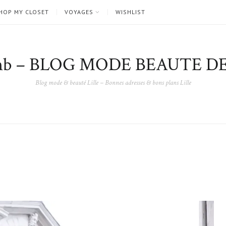
HOP MY CLOSET
VOYAGES
WISHLIST
nb – BLOG MODE BEAUTE DE
Blog mode & beauté Lille – Bonnes adresses & bons plans Lille