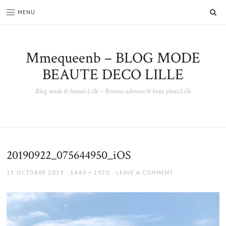
SE
MENU
Mmequeenb – BLOG MODE
BEAUTE DECO LILLE
Blog mode & beauté Lille – Bonnes adresses & bons plans Lille
20190922_075644950_iOS
POSTED
FULL
15 OCTOBRE 2019
1440 × 1920
LEAVE A COMMENT
ON
SIZE