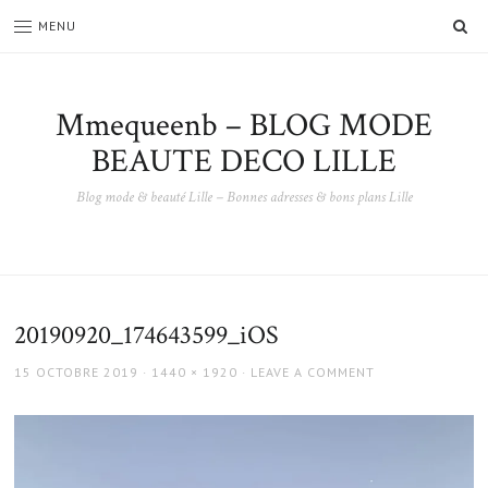
SE
MENU
Mmequeenb – BLOG MODE
BEAUTE DECO LILLE
Blog mode & beauté Lille – Bonnes adresses & bons plans Lille
20190920_174643599_iOS
POSTED
FULL
15 OCTOBRE 2019
1440 × 1920
LEAVE A COMMENT
ON
SIZE