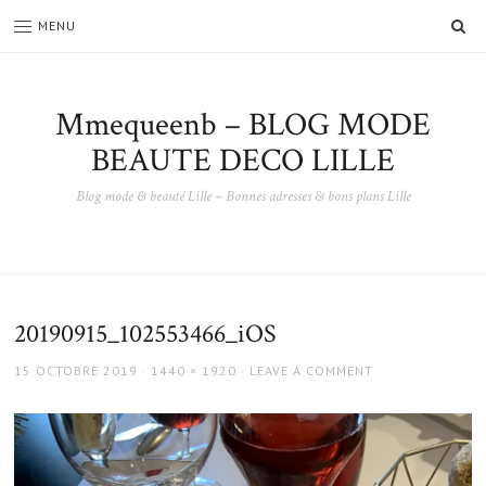
SE
MENU
Mmequeenb – BLOG MODE
BEAUTE DECO LILLE
Blog mode & beauté Lille – Bonnes adresses & bons plans Lille
20190915_102553466_iOS
POSTED
FULL
15 OCTOBRE 2019
1440 × 1920
LEAVE A COMMENT
ON
SIZE