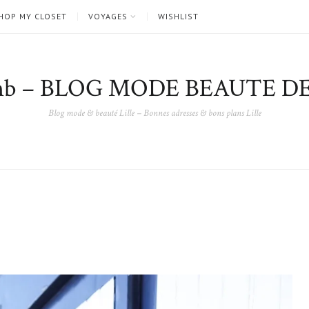
HOP MY CLOSET
VOYAGES
WISHLIST
nb – BLOG MODE BEAUTE DE
Blog mode & beauté Lille – Bonnes adresses & bons plans Lille