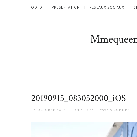
OOTD
PRESENTATION
RÉSEAUX SOCIAUX
S
Mmequee
20190915_083052000_iOS
POSTED
FULL
15 OCTOBRE 2019
1184 × 1776
LEAVE A COMMENT
ON
SIZE