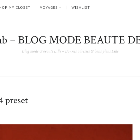
HOP MY CLOSET
VOYAGES
WISHLIST
nb – BLOG MODE BEAUTE DE
Blog mode & beauté Lille – Bonnes adresses & bons plans Lille
 preset