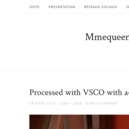
OOTD
PRESENTATION
RÉSEAUX SOCIAUX
S
Mmequee
Processed with VSCO with a4
POSTED
FULL
28 AOÛT 2019
1184 × 1668
LEAVE A COMMENT
ON
SIZE