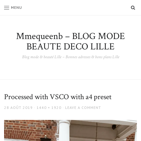
SE
MENU
Mmequeenb – BLOG MODE
BEAUTE DECO LILLE
Blog mode & beauté Lille – Bonnes adresses & bons plans Lille
Processed with VSCO with a4 preset
POSTED
FULL
28 AOÛT 2019
1440 × 1920
LEAVE A COMMENT
ON
SIZE