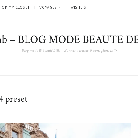
HOP MY CLOSET
VOYAGES
WISHLIST
nb – BLOG MODE BEAUTE DE
Blog mode & beauté Lille – Bonnes adresses & bons plans Lille
 preset