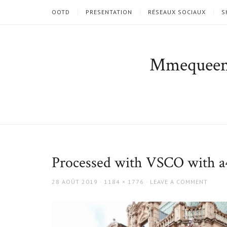
OOTD
PRESENTATION
RÉSEAUX SOCIAUX
S
Mmequee
Processed with VSCO with a4
POSTED
FULL
28 AOÛT 2019
1184 × 1776
LEAVE A COMMENT
ON
SIZE