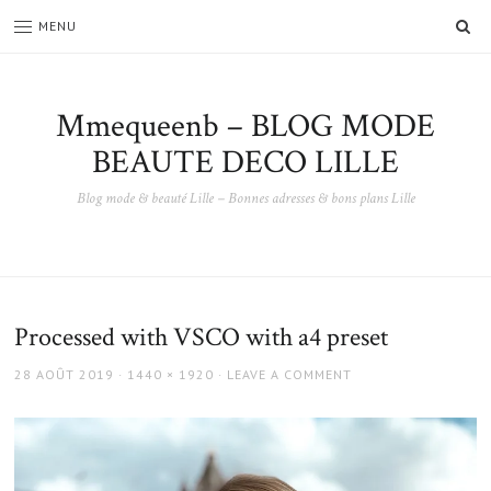
SE
MENU
Mmequeenb – BLOG MODE
BEAUTE DECO LILLE
Blog mode & beauté Lille – Bonnes adresses & bons plans Lille
Processed with VSCO with a4 preset
POSTED
FULL
28 AOÛT 2019
1440 × 1920
LEAVE A COMMENT
ON
SIZE