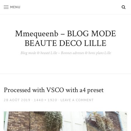
SE
MENU
Mmequeenb – BLOG MODE
BEAUTE DECO LILLE
Blog mode & beauté Lille – Bonnes adresses & bons plans Lille
Processed with VSCO with a4 preset
POSTED
FULL
28 AOÛT 2019
1440 × 1920
LEAVE A COMMENT
ON
SIZE