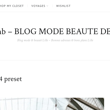
HOP MY CLOSET
VOYAGES
WISHLIST
nb – BLOG MODE BEAUTE DE
Blog mode & beauté Lille – Bonnes adresses & bons plans Lille
 preset