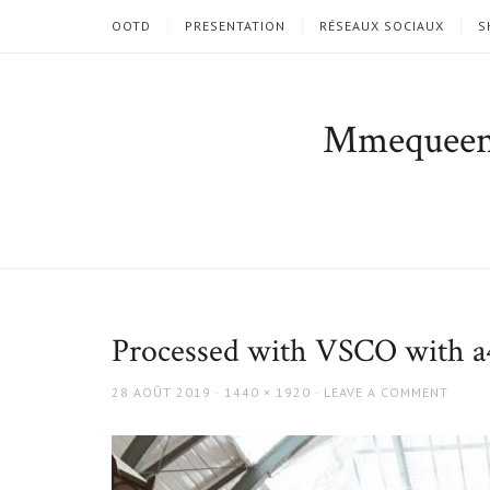
OOTD
PRESENTATION
RÉSEAUX SOCIAUX
S
Mmequee
Processed with VSCO with a4
POSTED
FULL
28 AOÛT 2019
1440 × 1920
LEAVE A COMMENT
ON
SIZE