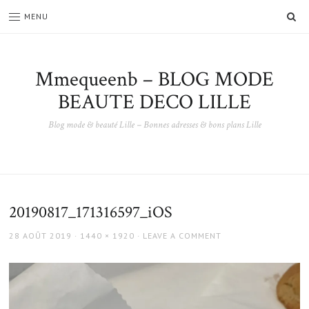
SE
MENU
Mmequeenb – BLOG MODE
BEAUTE DECO LILLE
Blog mode & beauté Lille – Bonnes adresses & bons plans Lille
20190817_171316597_iOS
POSTED
FULL
28 AOÛT 2019
1440 × 1920
LEAVE A COMMENT
ON
SIZE