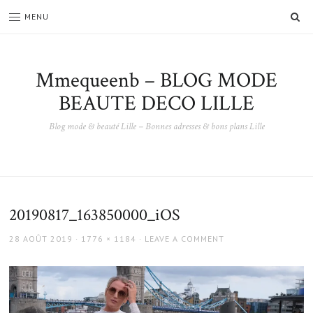
SE
MENU
Mmequeenb – BLOG MODE
BEAUTE DECO LILLE
Blog mode & beauté Lille – Bonnes adresses & bons plans Lille
20190817_163850000_iOS
POSTED
FULL
28 AOÛT 2019
1776 × 1184
LEAVE A COMMENT
ON
SIZE