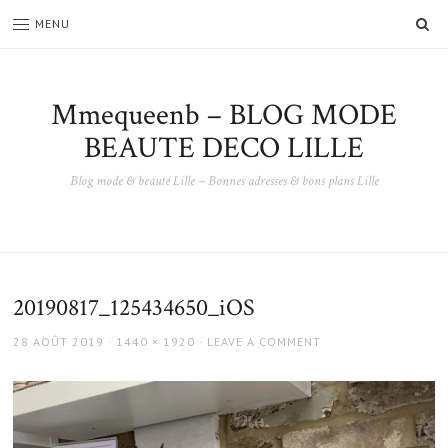
SE
MENU
Mmequeenb – BLOG MODE
BEAUTE DECO LILLE
Blog mode & beauté Lille – Bonnes adresses & bons plans Lille
20190817_125434650_iOS
POSTED
FULL
28 AOÛT 2019
1440 × 1920
LEAVE A COMMENT
ON
SIZE