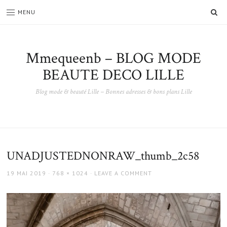
SE
MENU
Mmequeenb – BLOG MODE
BEAUTE DECO LILLE
Blog mode & beauté Lille – Bonnes adresses & bons plans Lille
UNADJUSTEDNONRAW_thumb_2c58
POSTED
FULL
19 MAI 2019
768 × 1024
LEAVE A COMMENT
ON
SIZE