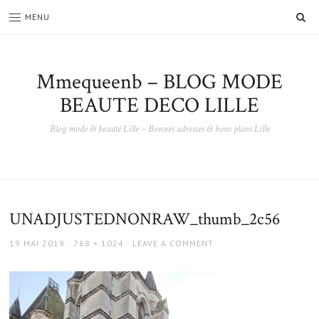
SE
MENU
Mmequeenb – BLOG MODE
BEAUTE DECO LILLE
Blog mode & beauté Lille – Bonnes adresses & bons plans Lille
UNADJUSTEDNONRAW_thumb_2c56
POSTED
FULL
19 MAI 2019
768 × 1024
LEAVE A COMMENT
ON
SIZE