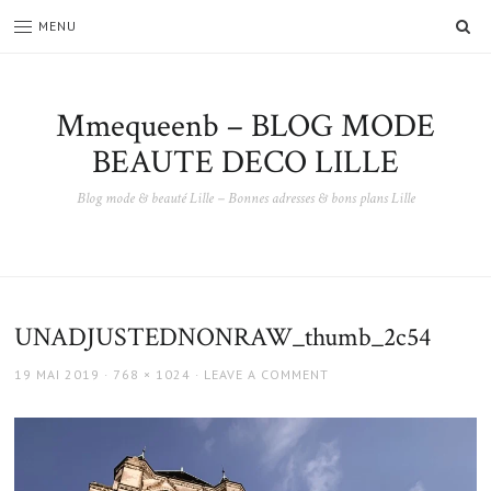
SE
MENU
Mmequeenb – BLOG MODE
BEAUTE DECO LILLE
Blog mode & beauté Lille – Bonnes adresses & bons plans Lille
UNADJUSTEDNONRAW_thumb_2c54
POSTED
FULL
19 MAI 2019
768 × 1024
LEAVE A COMMENT
ON
SIZE