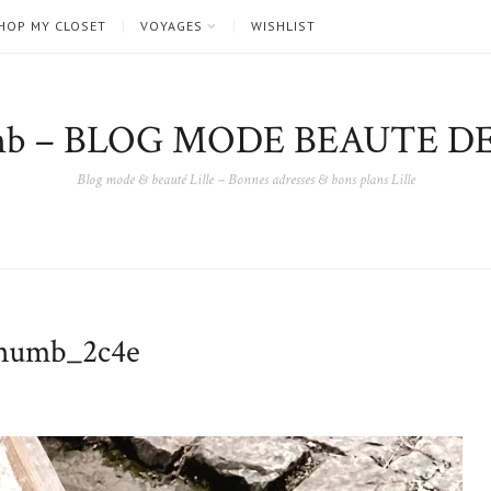
HOP MY CLOSET
VOYAGES
WISHLIST
nb – BLOG MODE BEAUTE DE
Blog mode & beauté Lille – Bonnes adresses & bons plans Lille
umb_2c4e