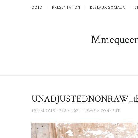
OOTD
PRESENTATION
RÉSEAUX SOCIAUX
S
Mmequee
UNADJUSTEDNONRAW_th
POSTED
FULL
19 MAI 2019
768 × 1024
LEAVE A COMMENT
ON
SIZE