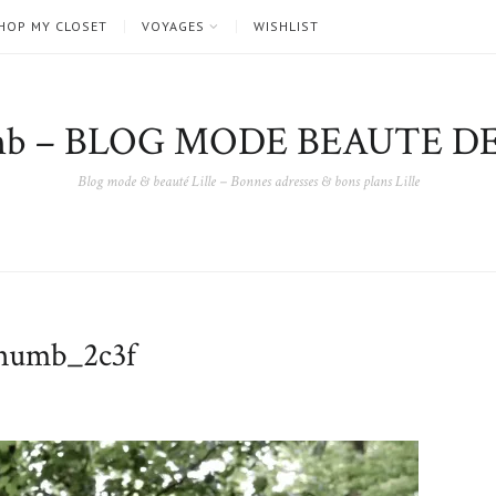
HOP MY CLOSET
VOYAGES
WISHLIST
nb – BLOG MODE BEAUTE DE
Blog mode & beauté Lille – Bonnes adresses & bons plans Lille
umb_2c3f