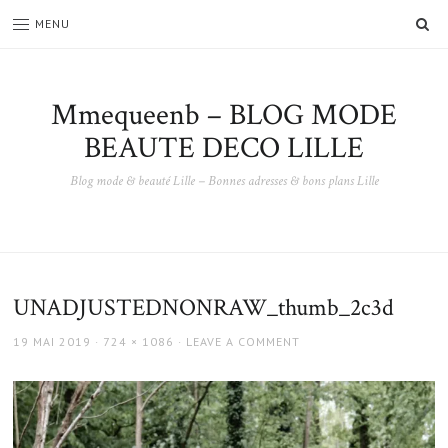
SE
MENU
Mmequeenb – BLOG MODE
BEAUTE DECO LILLE
Blog mode & beauté Lille – Bonnes adresses & bons plans Lille
UNADJUSTEDNONRAW_thumb_2c3d
POSTED
FULL
19 MAI 2019
724 × 1086
LEAVE A COMMENT
ON
SIZE