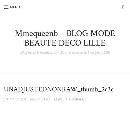
SE
MENU
Mmequeenb – BLOG MODE
BEAUTE DECO LILLE
Blog mode & beauté Lille – Bonnes adresses & bons plans Lille
UNADJUSTEDNONRAW_thumb_2c3c
POSTED
FULL
19 MAI 2019
665 × 1182
LEAVE A COMMENT
ON
SIZE