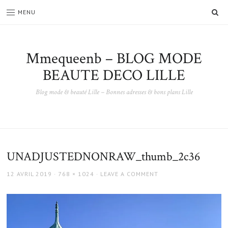
SE
MENU
Mmequeenb – BLOG MODE
BEAUTE DECO LILLE
Blog mode & beauté Lille – Bonnes adresses & bons plans Lille
UNADJUSTEDNONRAW_thumb_2c36
POSTED
FULL
12 AVRIL 2019
768 × 1024
LEAVE A COMMENT
ON
SIZE