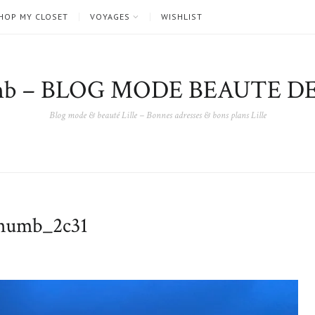
HOP MY CLOSET
VOYAGES
WISHLIST
nb – BLOG MODE BEAUTE DE
Blog mode & beauté Lille – Bonnes adresses & bons plans Lille
umb_2c31