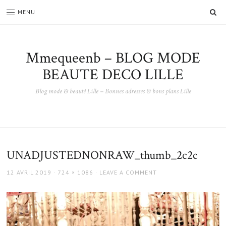
SE
MENU
Mmequeenb – BLOG MODE
BEAUTE DECO LILLE
Blog mode & beauté Lille – Bonnes adresses & bons plans Lille
UNADJUSTEDNONRAW_thumb_2c2c
POSTED
FULL
12 AVRIL 2019
724 × 1086
LEAVE A COMMENT
ON
SIZE