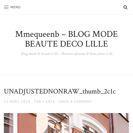
SE
MENU
Mmequeenb – BLOG MODE
BEAUTE DECO LILLE
Blog mode & beauté Lille – Bonnes adresses & bons plans Lille
UNADJUSTEDNONRAW_thumb_2c1c
POSTED
FULL
12 AVRIL 2019
768 × 1024
LEAVE A COMMENT
ON
SIZE