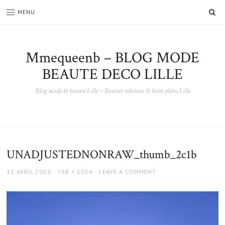
SE
MENU
Mmequeenb – BLOG MODE
BEAUTE DECO LILLE
Blog mode & beauté Lille – Bonnes adresses & bons plans Lille
UNADJUSTEDNONRAW_thumb_2c1b
POSTED
FULL
12 AVRIL 2019
768 × 1024
LEAVE A COMMENT
ON
SIZE