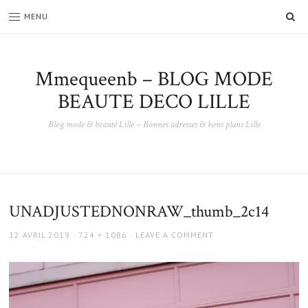
SE
MENU
Mmequeenb – BLOG MODE
BEAUTE DECO LILLE
Blog mode & beauté Lille – Bonnes adresses & bons plans Lille
UNADJUSTEDNONRAW_thumb_2c14
POSTED
FULL
12 AVRIL 2019
724 × 1086
LEAVE A COMMENT
ON
SIZE